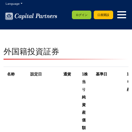
Language
ログイン
口座開設
外国籍投資証券
名称
設定日
通貨
1株
基準日
1
当
り
り
産
純
資
産
価
額