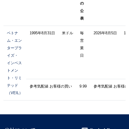
の
公
表
ベトナ
1995年8月31日
米ドル
毎
2026年8月5日
10
ム・エン
営
タープラ
業
イズ・
日
インベス
トメン
ト・リミ
テッド
参考気配値 お客様の買い 9.99
参考気配値 お客様の
（VEIL）