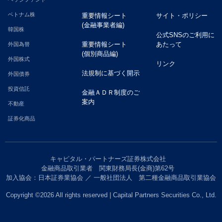
ベトナム株
重要情報シート
サイト・ポリシー
(金融事業者編)
韓国株
公式SNSのご利用に
重要情報シート
あたって
外国為替
(個別商品編)
外国株式
リンク
法規制に基づく開示
外国債券
投資信託
金融ＡＤＲ制度のご
案内
不動産
証券化商品
キャピタル・パートナーズ証券株式会社
金融商品取引業者 関東財務局長(金商)第62号
加入協会：日本証券業協会 ／ 一般社団法人 第二種金融商品取引業協会
Copyright ©
2026 All rights reserved | Capital Partners Securities Co., Ltd.