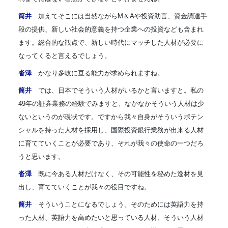
筒井
加えてそこには当然ながらM＆Aや投資助言、資金調達手
段の提供、新しい社会的意義を持つ企業への投資なども含まれ
ます。総合的な観点で、新しい時代にマッチした人材が必要に
なってくると言えるでしょう。
沓澤
かなり多岐に亘る能力が求められますね。
筒井
では、日本でそういう人材がいるかと言いますと。私の
49年の証券業務の経験でみますと、なかなかそういう人材は少
ないというのが現状です。ですから我々自身がそういうポテン
シャルを持った人材を採用し、国際投資銀行業務が出来る人材
に育てていくことが必要
であり、それが我々の使命の一つだろ
うと思います。
沓澤
既に今ある人材だけなく、その可能性を秘めた逸材を見
出し、育てていくことが我々の役目ですね。
筒井
そういうことになるでしょう。そのためには英語力を持
った人材、英語力を高めたいと思っている人材、そういう人材