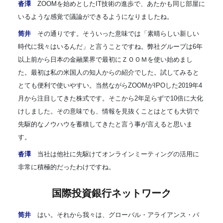
沓澤
ZOOMを始めとしたIT技術の進歩で、あたかも同じ部屋に
いるような感覚で議論ができるようになりましたね。
筒井
その通りです。そういった意味では「素晴らしい新しい
時代に我々はいるんだ」と言うことですね。弊社グループは6年
以上前から日本の金融業界で最初にＺＯＯＭを使い始めまし
た。最初は私の米国人の知人からの紹介でした。試してみると
とても便利で使いやすい。当然ながらZOOMがIPOした2019年4
月から注目してきた株式です。そこから2年足らずで10倍に大化
けしました。その意味でも、情報を見抜くことはとても大切で
先駆的なノウハウを蓄積してきたと言う事が言えると思いま
す。
沓澤
当社は他社に先駆けてオンラインミーティングの活用に
非常に積極的だったわけですね。
国際投資銀行ネットワーク
筒井
はい。それから我々は、グローバル・アライアンス・パ