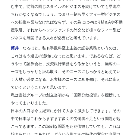
む中で、従前の同じスタイルのビジネスを続けていても早晩立
ち行かなくなるでしょう。つまり一刻も早くフィー型ビジネス
への転換を図らなければならず、その為にはやはりM＆Aや不動
産取引、それからヘッジファンドの外交など様々なフィー型ビ
ジネスを展開できる人材が必要だと考えています。
筒井
なるほど。私も手数料至上主義の証券業務というのは、
これはもう過去の遺物になったと思います。であるならば、ど
うやって証券会社、投資銀行業務をやるかというと、顧客のニ
ーズをしっかりと汲み取り、そのニーズにしっかりと応えてい
く人材が必要になる、お客様のニーズに耳を傾け、それに応え
ていくということかと思います。
私は当社グループの創立当初から「国際分散投資」を標榜して
やってまいりました。
日本の人口は今世紀末にかけて大きく減少して行きます。その
中で日本はこれからますます多くの労働者不足という問題が起
こってきます。この深刻な問題をただ傍観していても、これは
始まらない。であれば、どういう形でその時代の変化に企業は