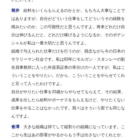
筒井
給料をいくらもらえるのかとか、もちろん大事なことで
はありますが、自分がどういう仕事をしてどういうその経験を
積みたいのか、この可能性だと思うんですよ。将来どれだけ自
分は伸びるんだと。どれだけ稼げるようになるか、そのポテン
シャルが私は一番大切だと思うんですよ。
組織で与えられた仕事だけを行うのが、残念ながら今の日本の
サラリーマン社会です。私は83年にモルガン・スタンレーの駐
在員事務所に入った外資系証券の草分けの一人ですが、私はこ
ういうことをやりたい。だから、こういうことをやらせてくれ
と言って入ったわけですよ。
自分がやりたい仕事を33歳からやらせてもらえて、その結果、
成果を出したら給料やボーナスをもらえるけど、やりたくない
仕事をやることはなかったです。我々はそういう面でも同じな
んですよ。
沓澤
大きな組織は得てして縦割りの組織になっています。こ
こから先はあの部署がやるからもう手は出さないでくれとか、