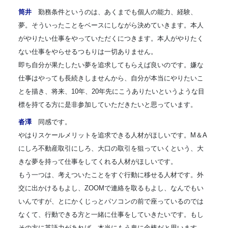
筒井
勤務条件というのは、あくまでも個人の能力、経験、
夢。そういったことをベースにしながら決めていきます。本人
がやりたい仕事をやっていただくにつきます。本人がやりたく
ない仕事をやらせるつもりは一切ありません。
即ち自分が果たしたい夢を追求してもらえば良いのです。嫌な
仕事はやっても長続きしませんから、自分が本当にやりたいこ
とを描き、将来、10年、20年先にこうありたいというような目
標を持てる方に是非参加していただきたいと思っています。
沓澤
同感です。
やはりスケールメリットを追求できる人材がほしいです。M＆A
にしろ不動産取引にしろ、大口の取引を狙っていくという、大
きな夢を持って仕事をしてくれる人材がほしいです。
もう一つは、考えついたことをすぐ行動に移せる人材です。外
交に出かけるもよし、ZOOMで連絡を取るもよし、なんでもい
いんですが、とにかくじっとパソコンの前で座っているのでは
なくて、行動できる方と一緒に仕事をしていきたいです。もし
その方に英語力があれば、本当にもう鬼に金棒だと思います。