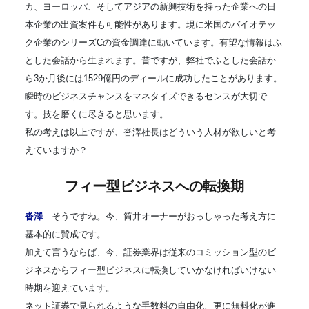
カ、ヨーロッパ、そしてアジアの新興技術を持った企業への日
本企業の出資案件も可能性があります。現に米国のバイオテッ
ク企業のシリーズCの資金調達に動いています。有望な情報はふ
とした会話から生まれます。昔ですが、弊社でふとした会話か
ら3か月後には1529億円のディールに成功したことがあります。
瞬時のビジネスチャンスをマネタイズできるセンスが大切で
す。技を磨くに尽きると思います。
私の考えは以上ですが、沓澤社長はどういう人材が欲しいと考
えていますか？
フィー型ビジネスへの転換期
沓澤
そうですね。今、筒井オーナーがおっしゃった考え方に
基本的に賛成です。
加えて言うならば、今、証券業界は従来のコミッション型のビ
ジネスからフィー型ビジネスに転換していかなければいけない
時期を迎えています。
ネット証券で見られるような手数料の自由化、更に無料化が進