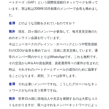
ートナーズ（GAP）という国際投資銀行ネットワークを持って
います。実は私は2008年10月創業のメンバーで会長も務めまし
た。
沓澤
どのような活動をされているのですか？
筒井
現在、15ヶ国のメンバーが参加して、毎月意見交換のた
めのオンライン会議を行っています。
今はニューヨークのグレイソン・オーバックという中堅投資銀
行のCEOが会長を務めており、活発に意見交換しています。通
常のメンバー間のやりとりはWhatsAppです。これも無料です。
その交流からM＆Aや資金調達、資産運用等々の案件が生まれた
時は、それぞれのパートナーとディールの成功のために協業す
ることになります。原則、フィーは折半します。
沓澤
それは凄いメンバーですね。こうしたグローバルなネッ
トワークがものを言う世界ですね。
筒井
世界15カ国に現地法人や支店を展開するのは大変なコス
トもかかりますが、我々はそれをメンバーネットワークによっ