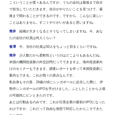
こういうことが度々あるんですが、うちの会社は最後まで自分
で担当していただきます。自分がやりたいことを見つけて、最
後まで関わることができるのです。ですから、こんなに楽しい
ことはありません。すごくやりがいがあると思いますね。
筒井
組織が大きくなるとそうなってしまいますね。今、あな
たの会社の社員は何人くらい？
沓澤
今、当社の社員は50人をちょっと切るくらいですね。
筒井
少人数だから柔軟性というのはどこよりもあるんだね。
米国の機関投資家の外交訪問だってできますよ。海外投資家向
けのセミナーもできます。調査レポートを作って米国投資家に
案内もできる。これが我々の原点なんです。
私自身もその昔、29歳の頃にシンガポールに赴任した際に、伊
勢丹シンガポールのIPOを手がけました。ふとしたことから上場
の可能性にピンときたのです。
あとは行動あるのみです。これが日系企業の最初のIPOになった
わけですが、これだって自由な発想で対応したからこそできた