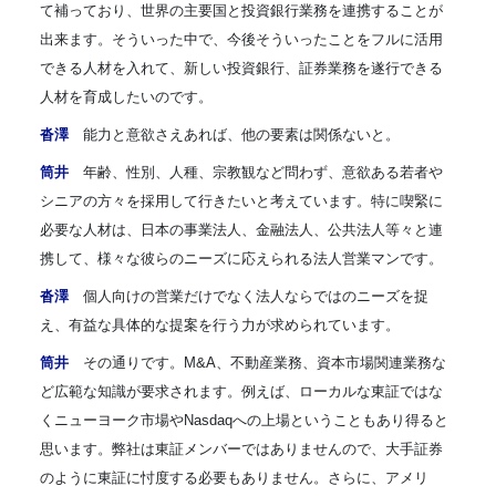
て補っており、世界の主要国と投資銀行業務を連携することが
出来ます。そういった中で、今後そういったことをフルに活用
できる人材を入れて、新しい投資銀行、証券業務を遂行できる
人材を育成したいのです。
沓澤
能力と意欲さえあれば、他の要素は関係ないと。
筒井
年齢、性別、人種、宗教観など問わず、意欲ある若者や
シニアの方々を採用して行きたいと考えています。特に喫緊に
必要な人材は、日本の事業法人、金融法人、公共法人等々と連
携して、様々な彼らのニーズに応えられる法人営業マンです。
沓澤
個人向けの営業だけでなく法人ならではのニーズを捉
え、有益な具体的な提案を行う力が求められています。
筒井
その通りです。M&A、不動産業務、資本市場関連業務な
ど広範な知識が要求されます。例えば、ローカルな東証ではな
くニューヨーク市場やNasdaqへの上場ということもあり得ると
思います。弊社は東証メンバーではありませんので、大手証券
のように東証に忖度する必要もありません。さらに、アメリ