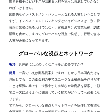
世界を相手にビジネスが出来る人材を我々は育成していかなけ
ればいけません。
国際的なインベストメントバンカーとなれる人材ということで
すが、インベストメントバンキングというビジネスは、別に投
資銀行業務に限るわけではなく、富裕層向けの営業活動、調査
活動も含めて、すべてグローバルな視点で発想し、行動できる
人材が必要になってきます。
グローバルな視点とネットワーク
沓澤
具体的にはどのようなスキルが必要ですか？
筒井
一言でいえば商品提案力ですね。しかし日本国内だけを
見回しても、この低金利の中でユニークな金融商品を作りだす
ことは至難の業です。世界中から有望な金融商品を探索して顧
客ニーズに沿うように開発していく能力がどうしても必要にな
ります。
ですから、グローバルな視点とネットワークを駆使して有望な
金融商品を探索して日本の投資家に届けていく。そう言うスケ